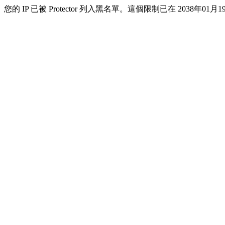
您的 IP 已被 Protector 列入黑名單。這個限制已在 2038年01月