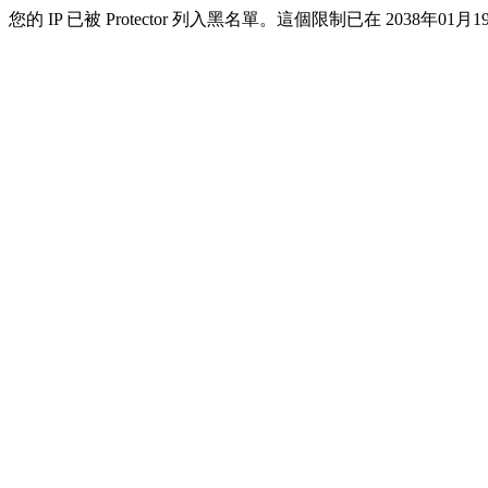
您的 IP 已被 Protector 列入黑名單。這個限制已在 2038年01月