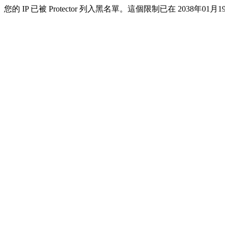
您的 IP 已被 Protector 列入黑名單。這個限制已在 2038年01月