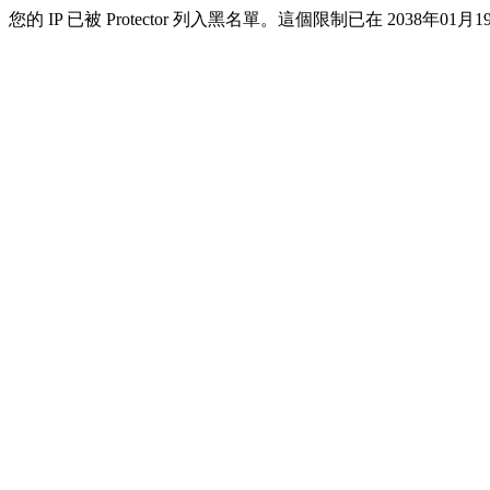
您的 IP 已被 Protector 列入黑名單。這個限制已在 2038年01月