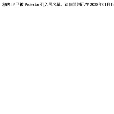
您的 IP 已被 Protector 列入黑名單。這個限制已在 2038年01月