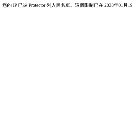
您的 IP 已被 Protector 列入黑名單。這個限制已在 2038年01月