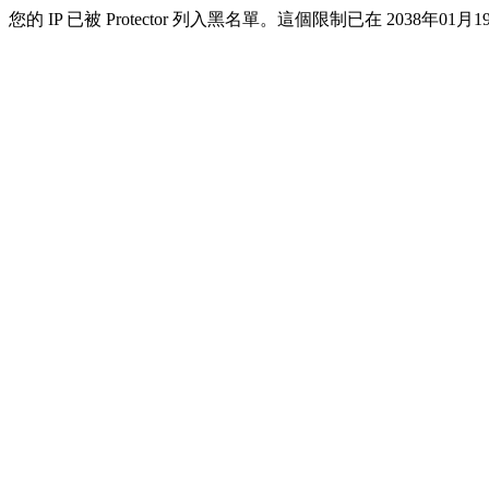
您的 IP 已被 Protector 列入黑名單。這個限制已在 2038年01月