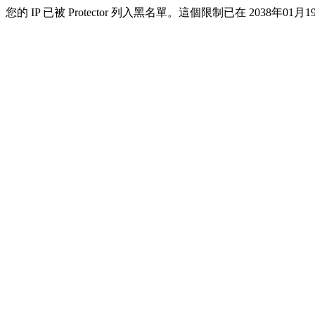
您的 IP 已被 Protector 列入黑名單。這個限制已在 2038年01月