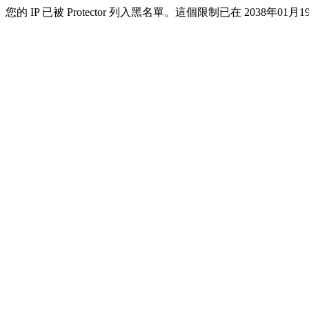
您的 IP 已被 Protector 列入黑名單。這個限制已在 2038年01月