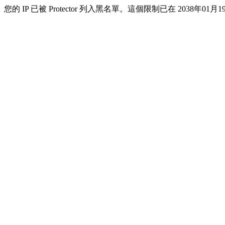
您的 IP 已被 Protector 列入黑名單。這個限制已在 2038年01月