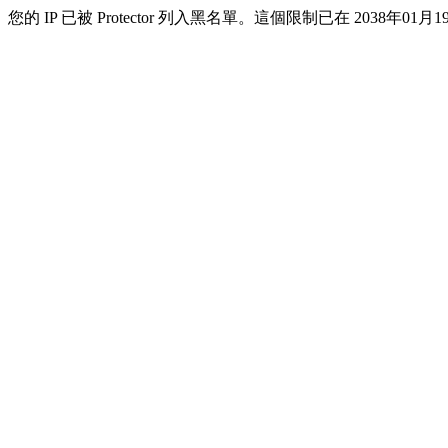
您的 IP 已被 Protector 列入黑名單。這個限制已在 2038年01月