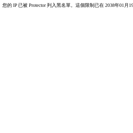
您的 IP 已被 Protector 列入黑名單。這個限制已在 2038年01月