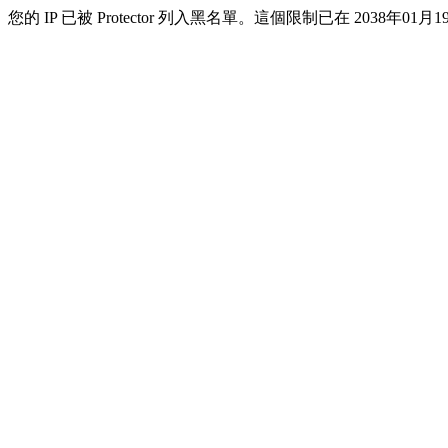
您的 IP 已被 Protector 列入黑名單。這個限制已在 2038年01月