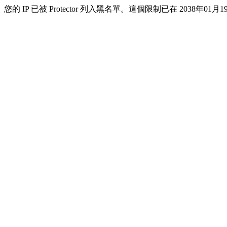
您的 IP 已被 Protector 列入黑名單。這個限制已在 2038年01月