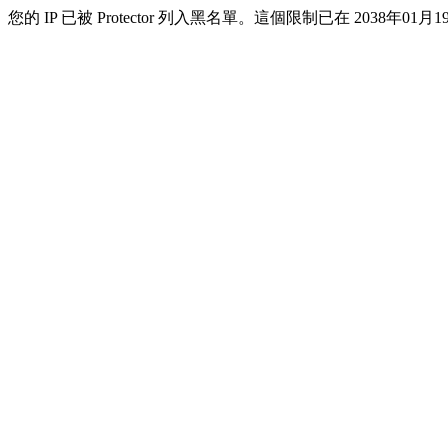
您的 IP 已被 Protector 列入黑名單。這個限制已在 2038年01月