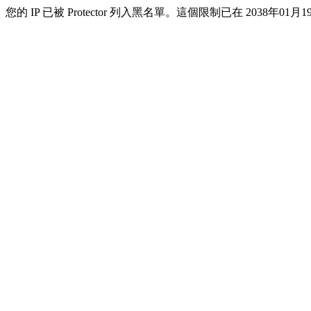
您的 IP 已被 Protector 列入黑名單。這個限制已在 2038年01月