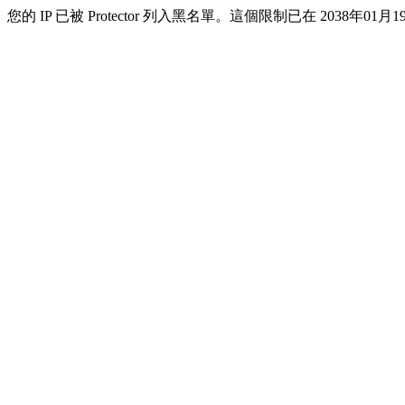
您的 IP 已被 Protector 列入黑名單。這個限制已在 2038年01月