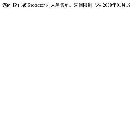
您的 IP 已被 Protector 列入黑名單。這個限制已在 2038年01月