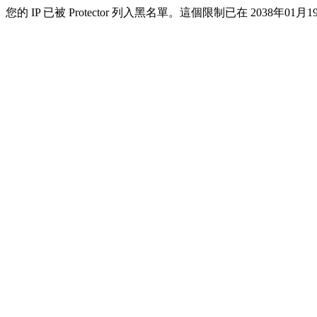
您的 IP 已被 Protector 列入黑名單。這個限制已在 2038年01月