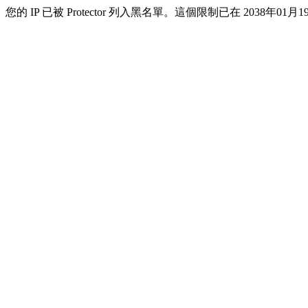
您的 IP 已被 Protector 列入黑名單。這個限制已在 2038年01月