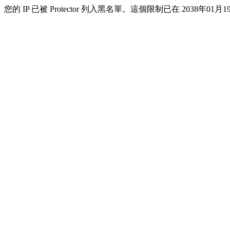
您的 IP 已被 Protector 列入黑名單。這個限制已在 2038年01月