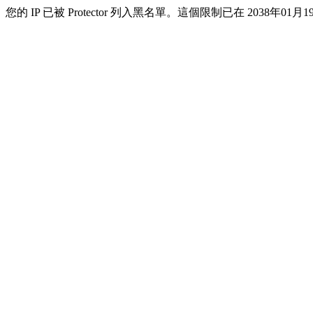
您的 IP 已被 Protector 列入黑名單。這個限制已在 2038年01月