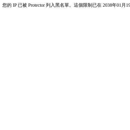
您的 IP 已被 Protector 列入黑名單。這個限制已在 2038年01月