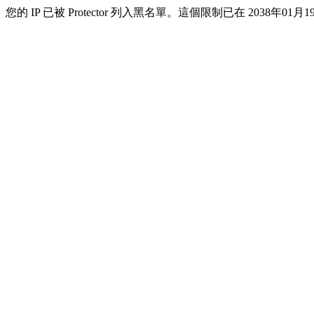
您的 IP 已被 Protector 列入黑名單。這個限制已在 2038年01月