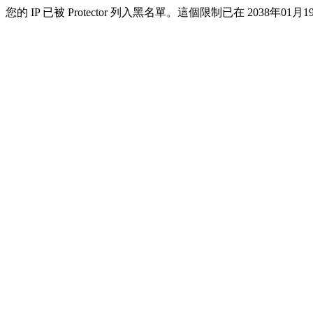
您的 IP 已被 Protector 列入黑名單。這個限制已在 2038年01月