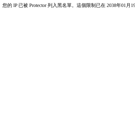
您的 IP 已被 Protector 列入黑名單。這個限制已在 2038年01月