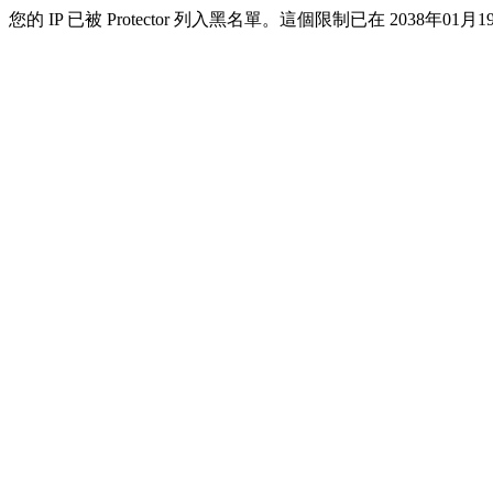
您的 IP 已被 Protector 列入黑名單。這個限制已在 2038年01月