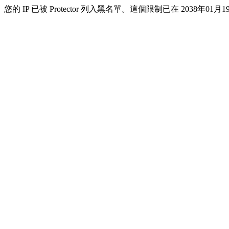
您的 IP 已被 Protector 列入黑名單。這個限制已在 2038年01月