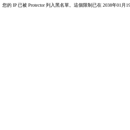
您的 IP 已被 Protector 列入黑名單。這個限制已在 2038年01月