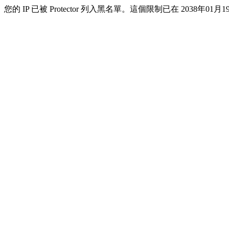
您的 IP 已被 Protector 列入黑名單。這個限制已在 2038年01月