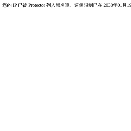
您的 IP 已被 Protector 列入黑名單。這個限制已在 2038年01月