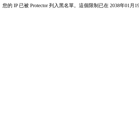
您的 IP 已被 Protector 列入黑名單。這個限制已在 2038年01月