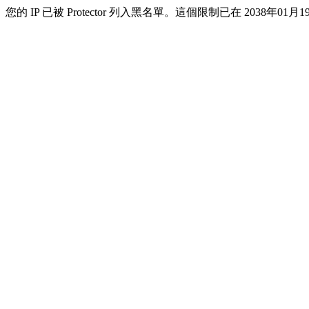
您的 IP 已被 Protector 列入黑名單。這個限制已在 2038年01月