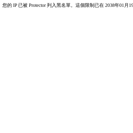
您的 IP 已被 Protector 列入黑名單。這個限制已在 2038年01月