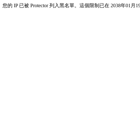
您的 IP 已被 Protector 列入黑名單。這個限制已在 2038年01月