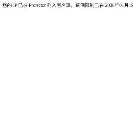
您的 IP 已被 Protector 列入黑名單。這個限制已在 2038年01月