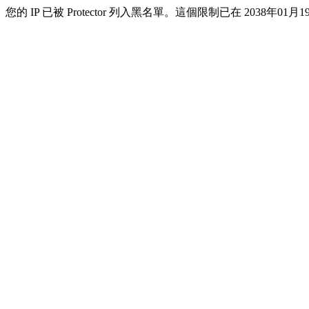
您的 IP 已被 Protector 列入黑名單。這個限制已在 2038年01月