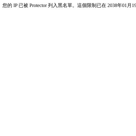
您的 IP 已被 Protector 列入黑名單。這個限制已在 2038年01月