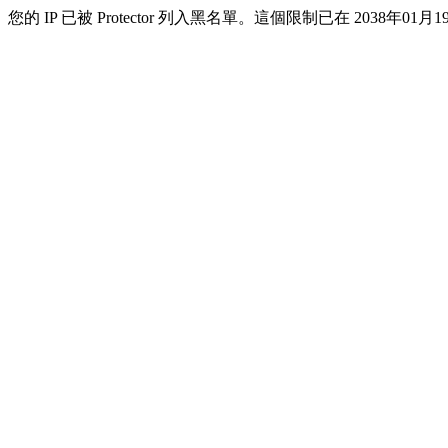
您的 IP 已被 Protector 列入黑名單。這個限制已在 2038年01月