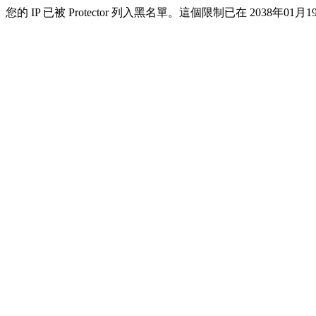
您的 IP 已被 Protector 列入黑名單。這個限制已在 2038年01月