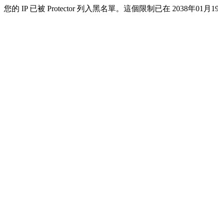
您的 IP 已被 Protector 列入黑名單。這個限制已在 2038年01月