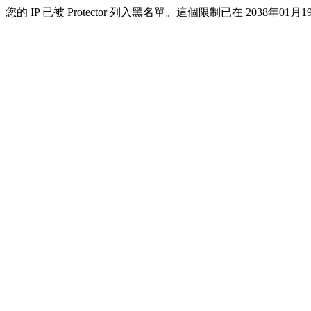
您的 IP 已被 Protector 列入黑名單。這個限制已在 2038年01月