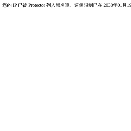
您的 IP 已被 Protector 列入黑名單。這個限制已在 2038年01月