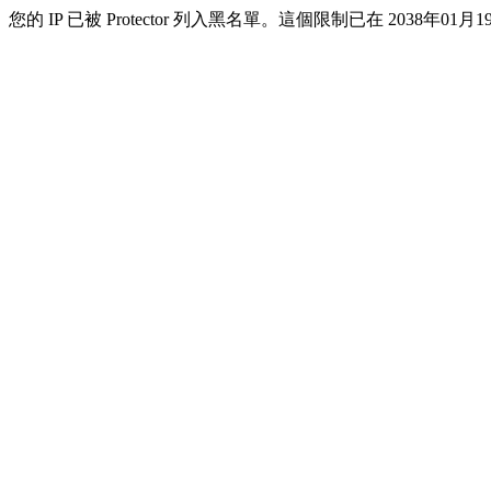
您的 IP 已被 Protector 列入黑名單。這個限制已在 2038年01月