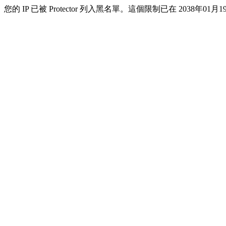
您的 IP 已被 Protector 列入黑名單。這個限制已在 2038年01月