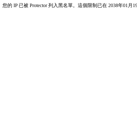
您的 IP 已被 Protector 列入黑名單。這個限制已在 2038年01月