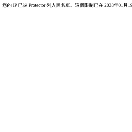
您的 IP 已被 Protector 列入黑名單。這個限制已在 2038年01月