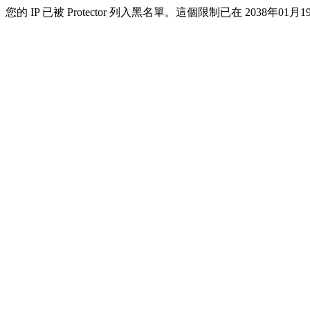
您的 IP 已被 Protector 列入黑名單。這個限制已在 2038年01月