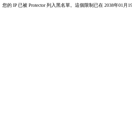
您的 IP 已被 Protector 列入黑名單。這個限制已在 2038年01月