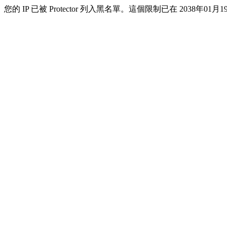
您的 IP 已被 Protector 列入黑名單。這個限制已在 2038年01月